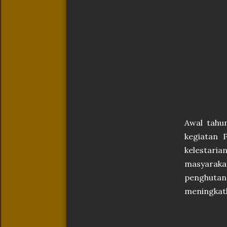
Awal tahu
kegiatan 
kelestari
masyaraka
penghutan
meningkatk