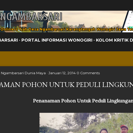
Langsung ke konten utama
 NGAMBARSARI
 Onliners Tjah Desa Ngambarsari Karangtengah Wonogiri Jawa Te
BARSARI
PORTAL INFORMASI WONOGIRI
KOLOM KRITIK 
h
Ngambarsari Dunia Maya
Januari 12, 2014
0 Comments
AMAN POHON UNTUK PEDULI LINGKU
Penanaman Pohon Untuk Peduli Lingkunga