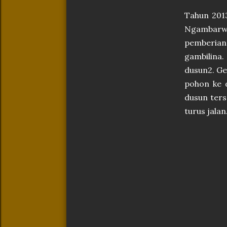
Tahun 2013
Ngambarwe
pemberian 
gambilina.
dusun2. Ge
pohon ke 
dusun ters
turus jalan