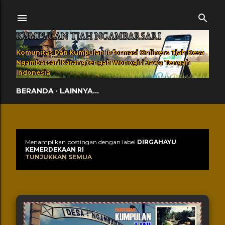
Langsung ke konten utama
KUMPULAN TJAH NGAMBARSARI
Komunitas Dan Kumpulan Informasi Onliners Tjah Desa
Ngambarsari Karangtengah Wonogiri Jawa Tengah
Indonesia
BERANDA
LAINNYA…
Menampilkan postingan dengan label
DIRGAHAYU
Postingan
KEMERDEKAAN RI
TUNJUKKAN SEMUA