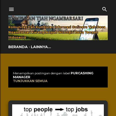
Langsung ke konten utama
KUMPULAN TJAH NGAMBARSARI
Komunitas Dan Kumpulan Informasi Onliners Tjah Desa
Ngambarsari Karangtengah Wonogiri Jawa Tengah
Indonesia
BERANDA
LAINNYA…
Menampilkan postingan dengan label
PURCASHING
Postingan
MANAGER
TUNJUKKAN SEMUA