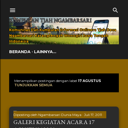
Langsung ke konten utama
KUMPULAN TJAH NGAMBARSARI
Komunitas Dan Kumpulan Informasi Onliners Tjah Desa
Ngambarsari Karangtengah Wonogiri Jawa Tengah
Indonesia
BERANDA
LAINNYA…
Menampilkan postingan dengan label
17 AGUSTUS
Postingan
TUNJUKKAN SEMUA
Diposting oleh
Ngambarsari Dunia Maya
Juli 17, 2011
GALERI KEGIATAN ACARA 17