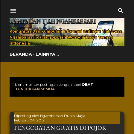
Langsung ke konten utama
KUMPULAN TJAH NGAMBARSARI
Komunitas Dan Kumpulan Informasi Onliners Tjah Desa
Ngambarsari Karangtengah Wonogiri Jawa Tengah
Indonesia
BERANDA
LAINNYA…
Menampilkan postingan dengan label
OBAT
Postingan
TUNJUKKAN SEMUA
Diposting oleh
Ngambarsari Dunia Maya
Februari 04, 2012
PENGOBATAN GRATIS DI POJOK