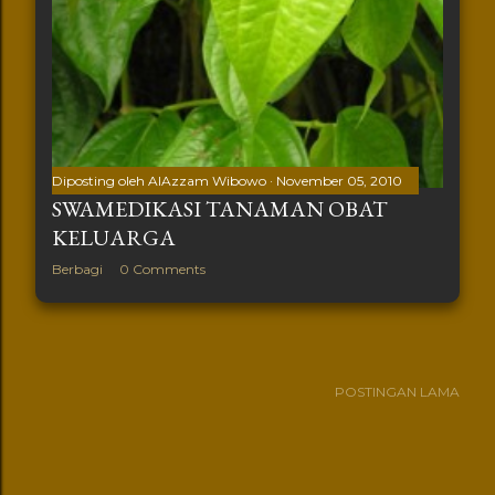
Diposting oleh
AlAzzam Wibowo
November 05, 2010
SWAMEDIKASI TANAMAN OBAT
KELUARGA
Berbagi
0 Comments
POSTINGAN LAMA