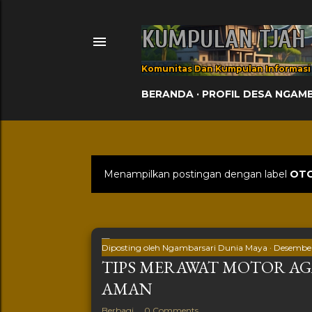
KUMPULAN TJAH
Komunitas Dan Kumpulan Informasi
BERANDA
PROFIL DESA NGAM
Menampilkan postingan dengan label
OT
Postingan
Diposting oleh
Ngambarsari Dunia Maya
Desember
TIPS MERAWAT MOTOR A
AMAN
Berbagi
0 Comments