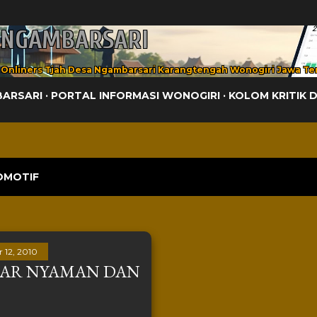
Langsung ke konten utama
 NGAMBARSARI
 Onliners Tjah Desa Ngambarsari Karangtengah Wonogiri Jawa Te
BARSARI
PORTAL INFORMASI WONOGIRI
KOLOM KRITIK 
OMOTIF
 12, 2010
GAR NYAMAN DAN