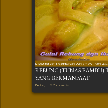
Diposting oleh
Ngambarsari Dunia Maya
April 20, 
REBUNG (TUNAS BAMBU)
YANG BERMANFAAT
Berbagi
0 Comments