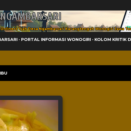
Langsung ke konten utama
 NGAMBARSARI
 Onliners Tjah Desa Ngambarsari Karangtengah Wonogiri Jawa Te
BARSARI
PORTAL INFORMASI WONOGIRI
KOLOM KRITIK 
MBU