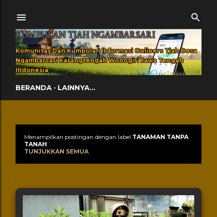
Langsung ke konten utama
KUMPULAN TJAH NGAMBARSARI
Komunitas Dan Kumpulan Informasi Onliners Tjah Desa
Ngambarsari Karangtengah Wonogiri Jawa Tengah
Indonesia
BERANDA
LAINNYA…
Menampilkan postingan dengan label
TANAMAN TANPA
Postingan
TANAH
TUNJUKKAN SEMUA