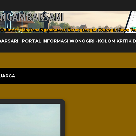
Langsung ke konten utama
 NGAMBARSARI
 Onliners Tjah Desa Ngambarsari Karangtengah Wonogiri Jawa Te
BARSARI
PORTAL INFORMASI WONOGIRI
KOLOM KRITIK 
UARGA