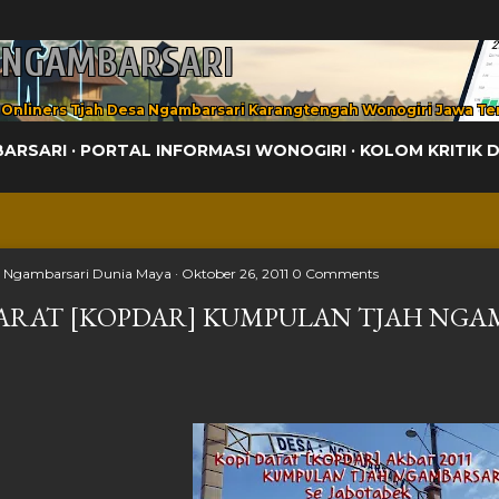
Langsung ke konten utama
 NGAMBARSARI
 Onliners Tjah Desa Ngambarsari Karangtengah Wonogiri Jawa Te
BARSARI
PORTAL INFORMASI WONOGIRI
KOLOM KRITIK 
h
Ngambarsari Dunia Maya
Oktober 26, 2011
0 Comments
ARAT [KOPDAR] KUMPULAN TJAH NGAM