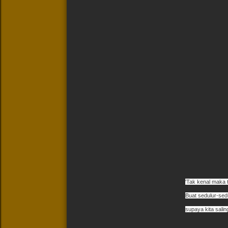
'Tak kenal maka 
Buat sedulur-s
supaya kita sali