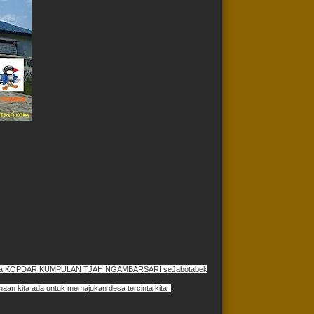
iacara KOPDAR KUMPULAN TJAH NGAMBARSARI seJabotabek
aan kita ada untuk memajukan desa tercinta kita .