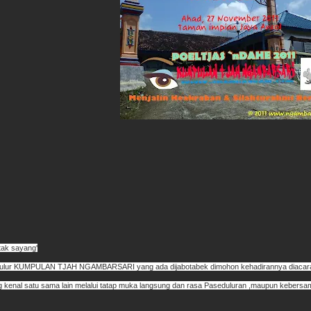
tak sayang'
edulur KUMPULAN TJAH NGAMBARSARI yang ada dijabotabek dimohon kehadirannya d
ng kenal satu sama lain melalui tatap muka langsung dan rasa Paseduluran ,maupun kebersam