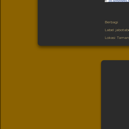
8.
Tri Ghondes I
Berbagi
Label:
jabotab
Lokasi:
Taman I