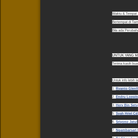
Waktu & Tempat 
Bertempat di Tam
Bila ada Perubah
UNTUK YANG M
Terima kasih buat
Untuk info lebih 
1.
Ryanto Glenf
2.
Endru Loegit
3.
Hery Bin Set
5.
Syah Hriel Cd
6.
Sriyono Jatul
7.
Ngambarsari 