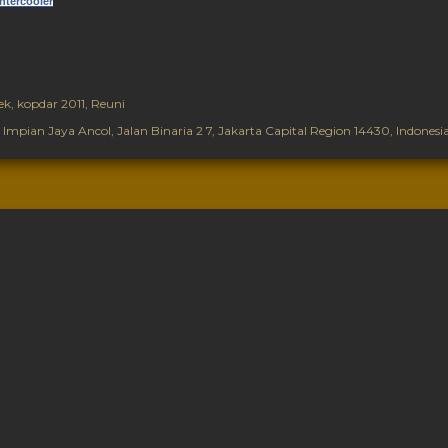
ntercooler
ek
kopdar 2011
Reuni
mpian Jaya Ancol, Jalan Binaria 2 7, Jakarta Capital Region 14430, Indonesi