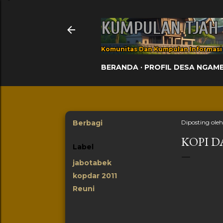
KUMPULAN TJAH
Komunitas Dan Kumpulan Informasi
BERANDA
PROFIL DESA NGAM
Berbagi
Diposting ole
KOPI D
Label
jabotabek
kopdar 2011
Reuni