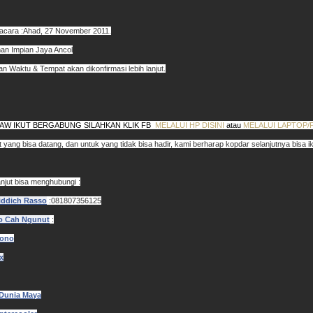
acara :Ahad, 27 November 2011.
an Impian Jaya Ancol
an Waktu & Tempat akan dikonfirmasi lebih lanjut.
AW IKUT BERGABUNG SILAHKAN KLIK FB
MELALUI HP DISINI
atau
MELALUI LAPTOP/
 yang bisa datang, dan untuk yang tidak bisa hadir, kami berharap kopdar selanjutnya bisa iku
lanjut bisa menghubungi :
iddich Rasso
:081807356125
o Cah Ngunut
:
yono
x
Dunia Maya