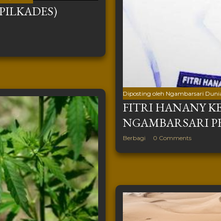
PILKADES)
Diposting oleh
Ngambarsari Duni
FITRI HANANY KE
NGAMBARSARI PER
Berbagi
0 Comments