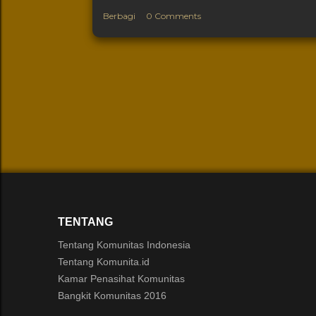
Berbagi
0 Comments
TENTANG
Tentang Komunitas Indonesia
Tentang Komunita.id
Kamar Penasihat Komunitas
Bangkit Komunitas 2016