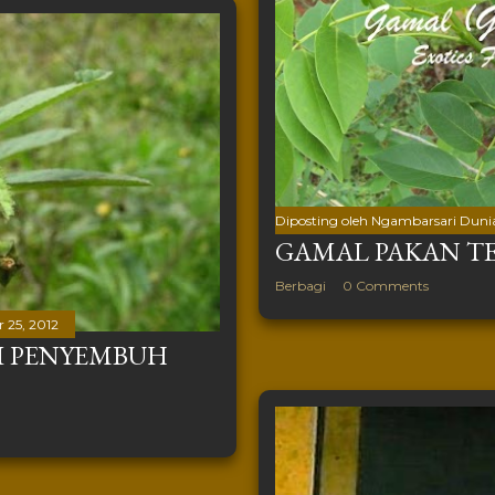
Diposting oleh
Ngambarsari Duni
GAMAL PAKAN T
Berbagi
0 Comments
 25, 2012
I PENYEMBUH