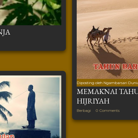
NJA
Diposting oleh
Ngambarsari Duni
MEMAKNAI TAHUN
HIJRIYAH
Berbagi
0 Comments