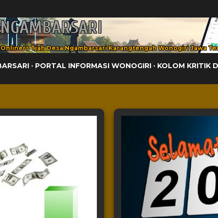
Langsung ke konten utama
 NGAMBARSARI
 Onliners Tjah Desa Ngambarsari Karangtengah Wonogiri Jawa Te
BARSARI
PORTAL INFORMASI WONOGIRI
KOLOM KRITIK 