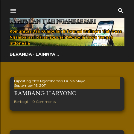
Langsung ke konten utama
KUMPULAN TJAH NGAMBARSARI
Komunitas Dan Kumpulan Informasi Onliners Tjah Desa
Ngambarsari Karangtengah Wonogiri Jawa Tengah
Indonesia
BERANDA
LAINNYA…
Diposting oleh
Ngambarsari Dunia Maya
September 16, 2011
Postingan
BAMBANG HARYONO
Berbagi
0 Comments