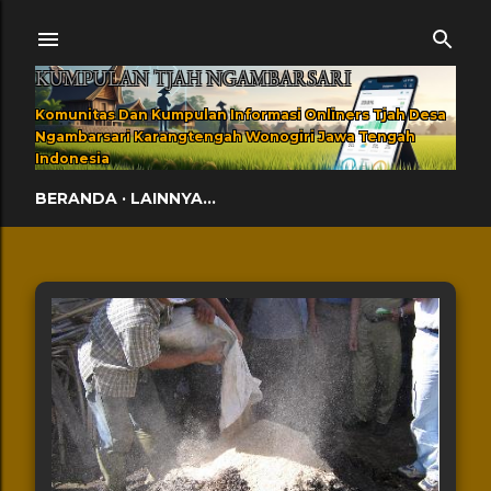
Langsung ke konten utama
KUMPULAN TJAH NGAMBARSARI
Komunitas Dan Kumpulan Informasi Onliners Tjah Desa
Ngambarsari Karangtengah Wonogiri Jawa Tengah
Indonesia
BERANDA
LAINNYA…
Postingan